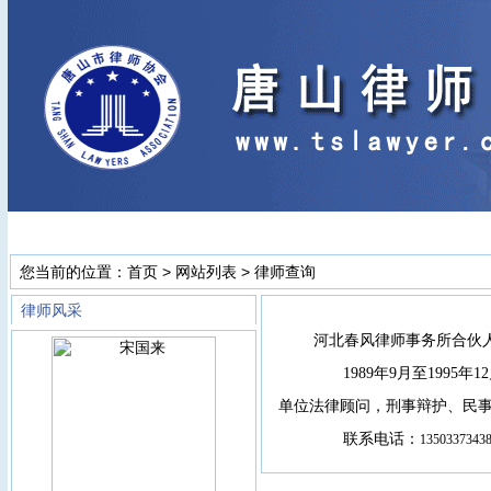
网站首页
|
业界新闻
|
工作动态
|
办事指南
|
诚信档案
您当前的位置：
首页
>
网站列表
>
律师查询
律师风采
河北春风律师事务所合伙人
1989
年
9
月至
1995
年
12
单位法律顾问，刑事辩护、民
联系电话：
1350337343